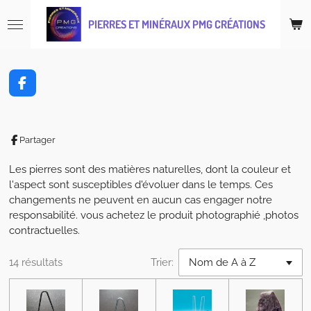
Passer
PIERRES ET MINÉRAUX PMG CRÉATIONS
au
contenu
principal
F
a
c
e
b
Partager
o
o
Les pierres sont des matières naturelles, dont la couleur et
k
l'aspect sont susceptibles d'évoluer dans le temps. Ces
changements ne peuvent en aucun cas engager notre
responsabilité. vous achetez le produit photographié ,photos
contractuelles.
14 résultats
Trier: