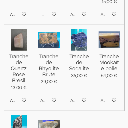
15,00 €
Ajouter au panier
M'avertir si disponible
Ajouter au panier
Ajouter au pa
Tranche
Tranche
Tranche
Tranche
de
de
de
Mookaït
Quartz
Rhyolite
Sodalite
e polie
Rose
Brute
35,00 €
54,00 €
Brésil
29,00 €
13,00 €
Ajouter au panier
Ajouter au panier
Ajouter au panier
Ajouter au pa