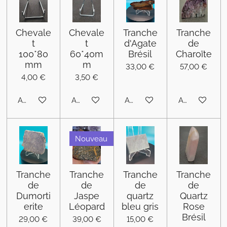
Chevale
Chevale
Tranche
Tranche
t
t
d'Agate
de
100*80
60*40m
Brésil
Charoïte
mm
m
33,00 €
57,00 €
4,00 €
3,50 €
Ajouter au panier
Ajouter au panier
Ajouter au panier
Ajouter au pa
Nouveau
Tranche
Tranche
Tranche
Tranche
de
de
de
de
Dumorti
Jaspe
quartz
Quartz
erite
Léopard
bleu gris
Rose
Brésil
29,00 €
39,00 €
15,00 €