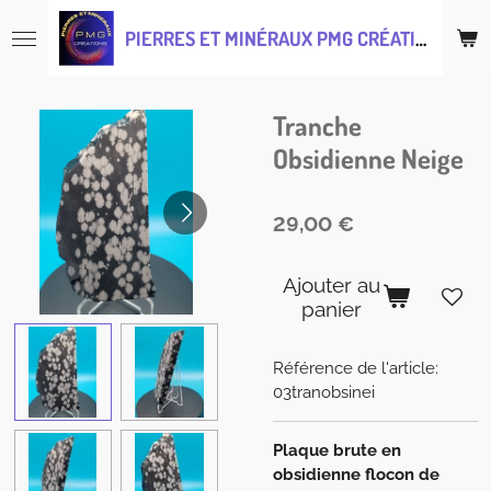
Passer
PIERRES ET MINÉRAUX PMG CRÉATIONS
au
contenu
principal
Tranche
Obsidienne Neige
29,00 €
Ajouter au
panier
Référence de l'article:
03tranobsinei
Plaque brute en
obsidienne flocon de