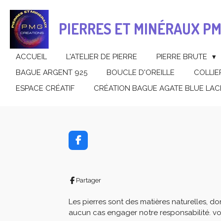
Passer
au
PIERRES ET MINÉRAUX P
contenu
principal
ACCUEIL
L'ATELIER DE PIERRE
PIERRE BRUTE
BAGUE ARGENT 925
BOUCLE D'OREILLE
COLLIE
ESPACE CRÉATIF
CRÉATION BAGUE AGATE BLUE LAC
F
a
c
e
b
Partager
o
o
Les pierres sont des matières naturelles, d
k
aucun cas engager notre responsabilité. vo