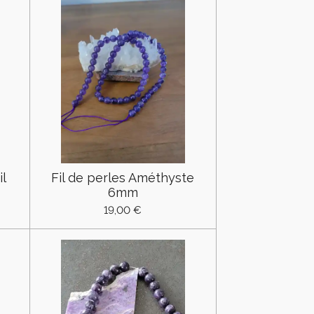
il
Fil de perles Améthyste
6mm
19,00 €