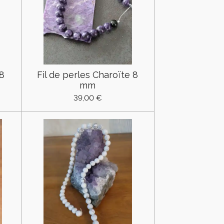
 8
Fil de perles Charoïte 8
mm
39,00 €