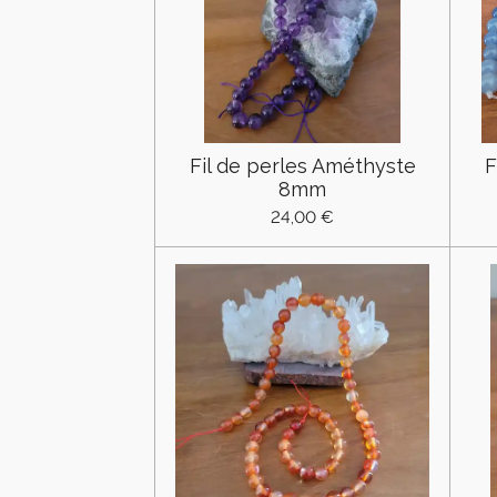
Fil de perles Améthyste
F
8mm
24,00 €