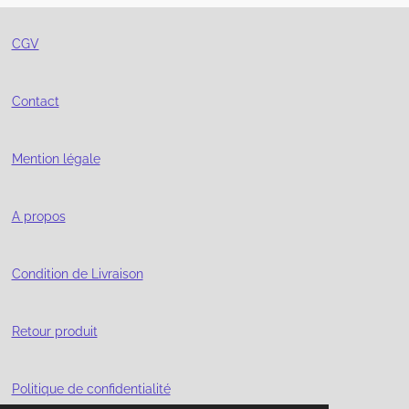
e
e
e
e
r
r
r
r
CGV
Contact
Mention légale
A propos
Condition de Livraison
Retour produit
Politique de confidentialité