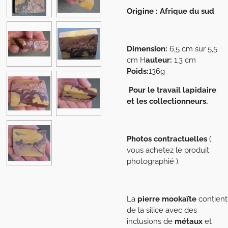
Origine : Afrique du sud
Dimension:
6,5 cm sur 5,5
cm H
auteur:
1,3 cm
Poids:
136g
P
our le travail lapidaire
et les collectionneurs.
Photos contractuelles
(
vous achetez le produit
photographié ).
La
pierre
mookaïte
contient
de la silice avec des
inclusions de
métaux
et