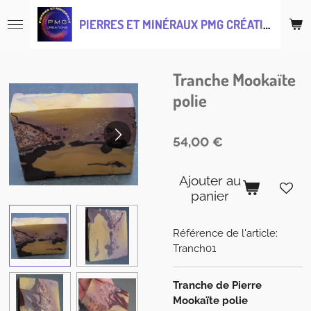
Passer
PIERRES ET MINÉRAUX PMG CRÉATIONS
au
contenu
principal
Tranche Mookaïte
polie
54,00 €
Ajouter au
panier
Référence de l'article:
Tranch01
Tranche de Pierre
Mookaïte polie