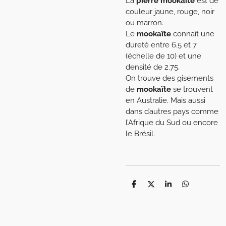
La
pierre
mookaïte
est de
couleur jaune, rouge, noir
ou marron.
Le
mookaïte
connaît une
dureté entre 6.5 et 7
(échelle de 10) et une
densité de 2.75.
On trouve des gisements
de
mookaïte
se trouvent
en Australie. Mais aussi
dans d’autres pays comme
l’Afrique du Sud ou encore
le Brésil.
P
P
P
P
a
a
a
a
r
r
r
r
t
t
t
t
a
a
a
a
g
g
g
g