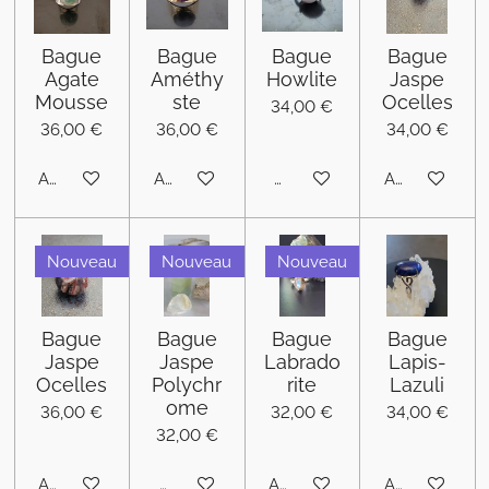
Bague
Bague
Bague
Bague
Agate
Améthy
Howlite
Jaspe
Mousse
ste
Ocelles
34,00 €
36,00 €
36,00 €
34,00 €
Ajouter au panier
Ajouter au panier
M'avertir si disponible
Ajouter au pa
Nouveau
Nouveau
Nouveau
Bague
Bague
Bague
Bague
Jaspe
Jaspe
Labrado
Lapis-
Ocelles
Polychr
rite
Lazuli
ome
36,00 €
32,00 €
34,00 €
32,00 €
Ajouter au panier
M'avertir si disponible
Ajouter au panier
Ajouter au pa