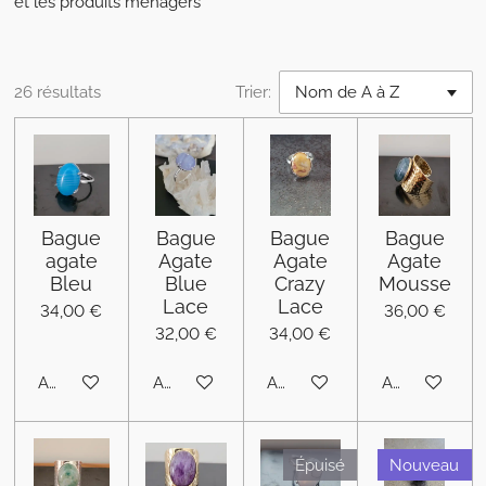
et les produits ménagers
26 résultats
Trier:
Bague
Bague
Bague
Bague
agate
Agate
Agate
Agate
Bleu
Blue
Crazy
Mousse
Lace
Lace
34,00 €
36,00 €
32,00 €
34,00 €
Ajouter au panier
Ajouter au panier
Ajouter au panier
Ajouter au pa
Épuisé
Nouveau