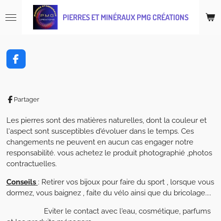
Passer
PIERRES ET MINÉRAUX PMG CRÉATIONS
au
contenu
principal
F
a
c
e
b
Partager
o
o
Les pierres sont des matières naturelles, dont la couleur et
k
l'aspect sont susceptibles d'évoluer dans le temps. Ces
changements ne peuvent en aucun cas engager notre
responsabilité. vous achetez le produit photographié ,photos
contractuelles.
Conseils
: Retirer vos bijoux pour faire du sport , lorsque vous
dormez, vous baignez , faite du vélo ainsi que du bricolage....
Eviter le contact avec l'eau, cosmétique, parfums