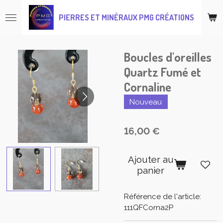
Passer
PIERRES ET MINÉRAUX PMG CRÉATIONS
au
contenu
principal
Boucles d'oreilles
Quartz Fumé et
Cornaline
Nouveau
16,00 €
Ajouter au
panier
Référence de l'article:
111QFCorna2P