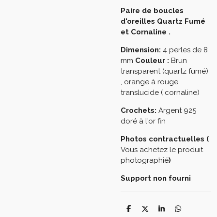
Paire de boucles
d'oreilles Quartz Fumé
et Cornaline
.
Dimension:
4 perles de 8
mm
Couleur :
Brun
transparent (quartz fumé)
, orange à rouge
translucide ( cornaline)
Crochets:
Argent 925
doré à l'or fin
Photos contractuelles (
Vous achetez le produit
photographié
)
Support non fourni
P
P
P
P