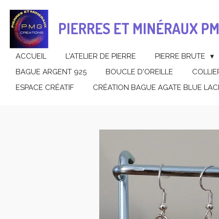
Passer
au
PIERRES ET MINÉRAUX P
contenu
principal
ACCUEIL
L'ATELIER DE PIERRE
PIERRE BRUTE
BAGUE ARGENT 925
BOUCLE D'OREILLE
COLLIE
ESPACE CRÉATIF
CRÉATION BAGUE AGATE BLUE LAC