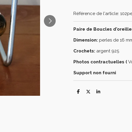
Référence de l'article:
102pe
Paire de Boucles d'oreille
Dimension:
perles de 16 
Crochets:
argent 925
Photos contractuelles (
V
Support non fourni
P
P
P
a
a
a
r
r
r
t
t
t
a
a
a
g
g
g
e
e
e
r
r
r