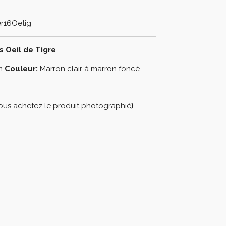
r16Oetig
s Oeil de Tigre
mm
Couleur:
Marron clair à marron foncé
ous achetez le produit photographié
)