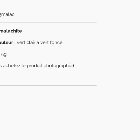
3malac
 malachite
uleur :
vert clair à vert foncé
5g
s achetez le produit photographié
)