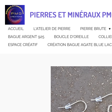
Passer
au
PIERRES ET MINÉRAUX PM
contenu
principal
ACCUEIL
L'ATELIER DE PIERRE
PIERRE BRUTE
BAGUE ARGENT 925
BOUCLE D'OREILLE
COLLIE
ESPACE CRÉATIF
CRÉATION BAGUE AGATE BLUE LAC