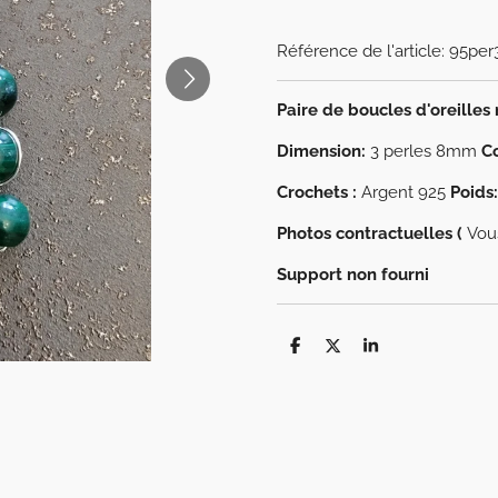
Référence de l'article:
95per
Paire de boucles d'oreilles
Dimension:
3 perles 8mm
Co
Crochets :
Argent 925
Poids:
Photos contractuelles (
Vou
Support non fourni
P
P
P
a
a
a
r
r
r
t
t
t
a
a
a
g
g
g
e
e
e
r
r
r