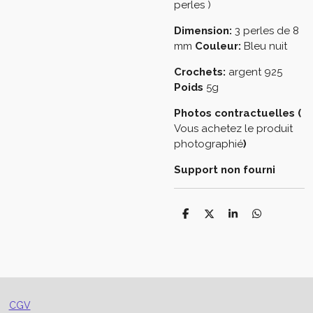
perles )
Dimension:
3 perles de 8
mm
Couleur:
Bleu nuit
Crochets:
argent 925
Poids
5g
Photos contractuelles (
Vous achetez le produit
photographié
)
Support non fourni
P
P
P
P
a
a
a
a
r
r
r
r
t
t
t
t
a
a
a
a
g
g
g
g
e
e
e
e
r
r
r
r
CGV