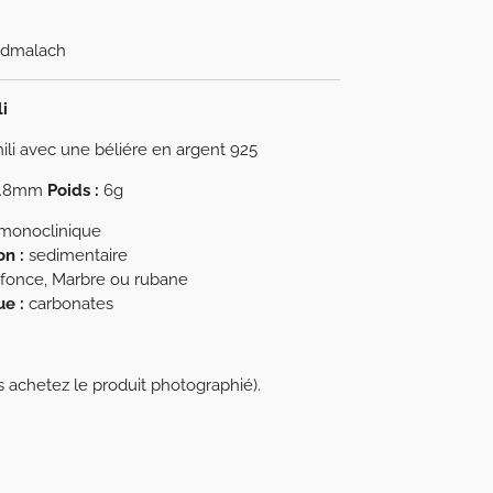
dmalach
i
ili avec une béliére en argent 925
.8mm
Poids :
6g
monoclinique
n :
sedimentaire
a fonce, Marbre ou rubane
e :
carbonates
s achetez le produit photographié).