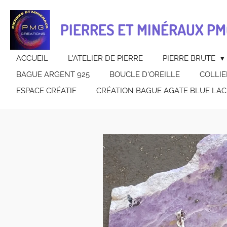
Passer
au
PIERRES ET MINÉRAUX PM
contenu
principal
ACCUEIL
L'ATELIER DE PIERRE
PIERRE BRUTE
BAGUE ARGENT 925
BOUCLE D'OREILLE
COLLIE
ESPACE CRÉATIF
CRÉATION BAGUE AGATE BLUE LAC