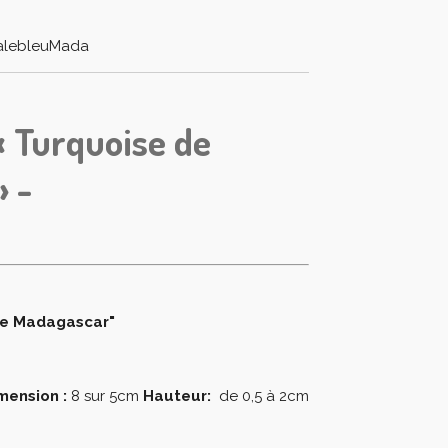
alebleuMada
« Turquoise de
» -
de Madagascar"
mension :
8 sur 5cm
Hauteur:
de 0,5 à 2cm