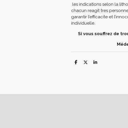
les indications selon la li
chacun reagit tres personne
garantir l’efficacite et l’in
individuelle.
Si vous souffrez de tr
Méde
P
P
P
a
a
a
r
r
r
t
t
t
a
a
a
g
g
g
e
e
e
r
r
r