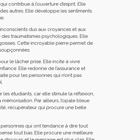
qui contribue à l’ouverture d’esprit. Elle
es autres. Elle développe les sentiments
ie.
 inconscients dus aux croyances et aux
e des traumatismes psychologiques. Elle
ngoisses. Cette incroyable pierre permet de
insoupçonnées.
ur le lâcher prise. Elle incite à vivre
onfiance. Elle redonne de l’assurance et
rfaite pour les personnes qui n’ont pas
el.
 les étudiants, car elle stimule la réflexion,
 la mémorisation. Par ailleurs, l’opale bleue
ité, récupérateur qui procure une belle
s personnes qui ont tendance à dire tout
ense tout bas. Elle procure une meilleure
 discours et le message est plus clair. Elle