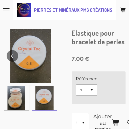
Passer
PIERRES ET MINÉRAUX PMG CRÉATIONS
au
contenu
principal
Elastique pour
bracelet de perles
7,00 €
Référence
Ajouter
au
panier