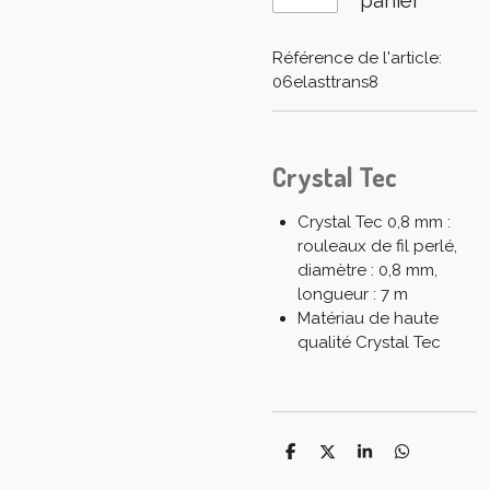
Référence de l'article:
06elasttrans8
Crystal Tec
Crystal Tec 0,8 mm :
rouleaux de fil perlé,
diamètre : 0,8 mm,
longueur : 7 m
Matériau de haute
qualité Crystal Tec
P
P
P
P
a
a
a
a