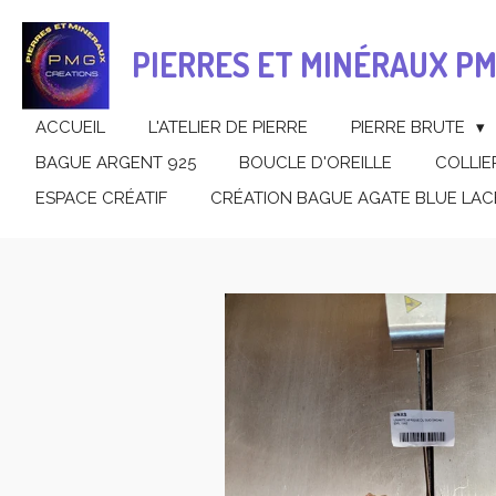
Passer
au
PIERRES ET MINÉRAUX P
contenu
principal
ACCUEIL
L'ATELIER DE PIERRE
PIERRE BRUTE
BAGUE ARGENT 925
BOUCLE D'OREILLE
COLLIE
ESPACE CRÉATIF
CRÉATION BAGUE AGATE BLUE LAC