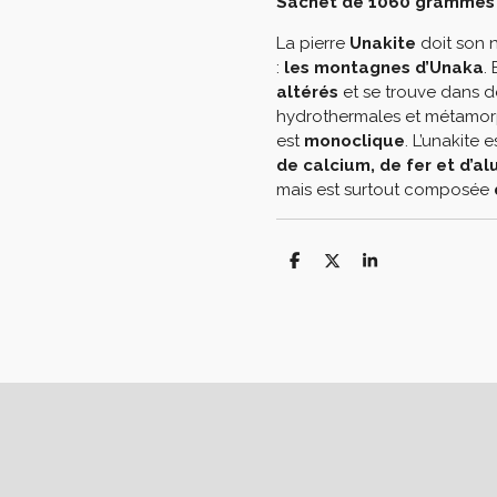
Sachet de 1060 grammes
La pierre
Unakite
doit son 
:
les montagnes d’Unaka
.
altérés
et se trouve dans 
hydrothermales et métamorp
est
monoclique
. L’unakite
de calcium, de fer et d’a
mais est surtout composée
P
P
P
a
a
a
r
r
r
t
t
t
a
a
a
g
g
g
e
e
e
r
r
r