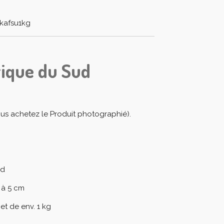
kafsu1kg
rique du Sud
us achetez le Produit photographié).
ud
 à 5 cm
et de env. 1 kg