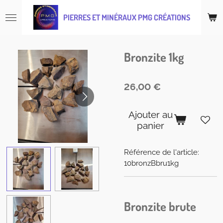
Passer
PIERRES ET MINÉRAUX PMG CRÉATIONS
au
contenu
principal
Bronzite 1kg
26,00 €
Ajouter au
panier
Référence de l'article:
10bronzBbru1kg
Bronzite brute