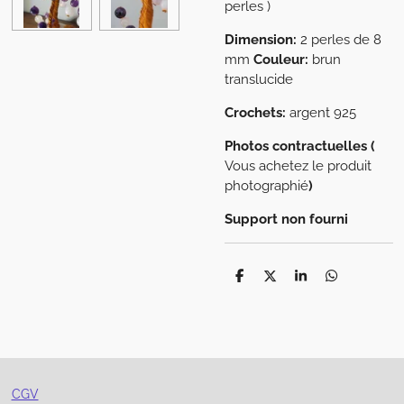
perles )
Dimension:
2 perles de 8
mm
Couleur:
brun
translucide
Crochets:
argent 925
Photos contractuelles (
Vous achetez le produit
photographié
)
Support non fourni
P
P
P
P
a
a
a
a
r
r
r
r
t
t
t
t
a
a
a
a
g
g
g
g
e
e
e
e
r
r
r
r
CGV