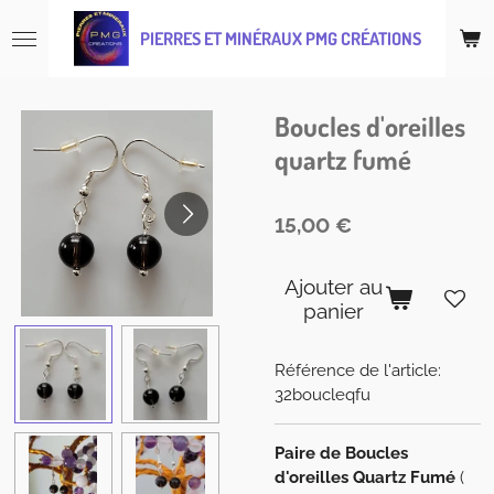
Passer
PIERRES ET MINÉRAUX PMG CRÉATIONS
au
contenu
principal
Boucles d'oreilles
quartz fumé
15,00 €
Ajouter au
panier
Référence de l'article:
32boucleqfu
Paire de Boucles
d'oreilles Quartz Fumé
(