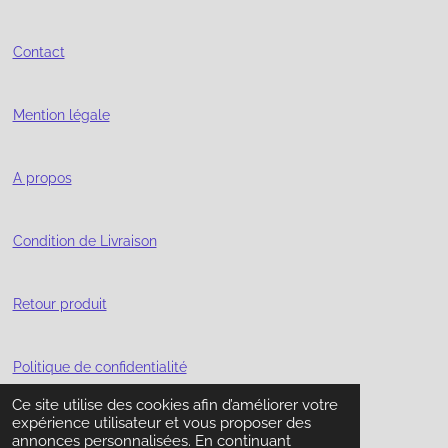
Contact
Mention légale
A propos
Condition de Livraison
Retour produit
Politique de confidentialité
Ce site utilise des cookies afin d’améliorer votre
© 2023 Pierres et Minéraux PMG Créations
expérience utilisateur et vous proposer des
Propulsé par
Webador
annonces personnalisées. En continuant