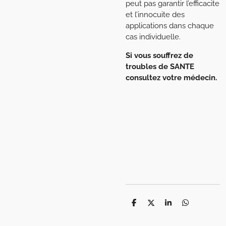
peut pas garantir l’efficacite
et l’innocuite des
applications dans chaque
cas individuelle.
Si vous souffrez de
troubles de SANTE
consultez votre médecin.
P
P
P
P
a
a
a
a
r
r
r
r