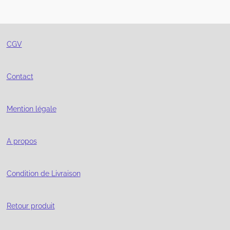
t
t
t
t
a
a
a
a
g
g
g
g
e
e
e
e
r
r
r
r
CGV
Contact
Mention légale
A propos
Condition de Livraison
Retour produit